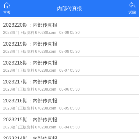
内部传真报
首页
返回
2023220期：内部传真报
2023澳门正版资料 670288.com
08-09 05:30
2023219期：内部传真报
2023澳门正版资料 670288.com
08-08 05:30
2023218期：内部传真报
2023澳门正版资料 670288.com
08-07 05:30
2023217期：内部传真报
2023澳门正版资料 670288.com
08-06 05:30
2023216期：内部传真报
2023澳门正版资料 670288.com
08-05 05:30
2023215期：内部传真报
2023澳门正版资料 670288.com
08-04 05:30
2023214期：内部传真报