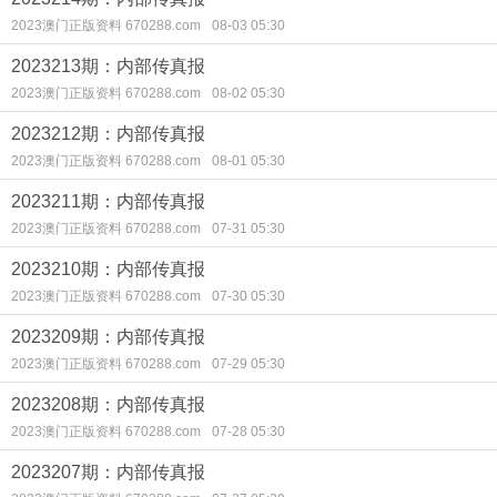
2023澳门正版资料 670288.com
08-03 05:30
2023213期：内部传真报
2023澳门正版资料 670288.com
08-02 05:30
2023212期：内部传真报
2023澳门正版资料 670288.com
08-01 05:30
2023211期：内部传真报
2023澳门正版资料 670288.com
07-31 05:30
2023210期：内部传真报
2023澳门正版资料 670288.com
07-30 05:30
2023209期：内部传真报
2023澳门正版资料 670288.com
07-29 05:30
2023208期：内部传真报
2023澳门正版资料 670288.com
07-28 05:30
2023207期：内部传真报